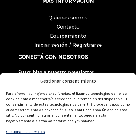
MÁS INFORMACIÓN
Quienes somos
Contacto
Equipamiento
Iniciar sesión / Registrarse
CONECTÁ CON NOSOTROS
Suscribite a nuestro newsletter
Gestionar consentimiento
Suscribite al Newsletter
Enviar
email
Para ofrecer las mejores experiencias, utilizamos tecnologías como las
cookies para almacenar y/o acceder a la información del dispositivo. El
consentimiento de estas tecnologías nos permitirá procesar datos como
el comportamiento de navegación o las identificaciones únicas en este
sitio. No consentir o retirar el consentimiento, puede afectar
negativamente a ciertas características y funciones.
Gestionar los servicios