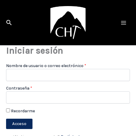
Ir
al
contenido
Buscar
Iniciar sesión
Nombre de usuario o correo electrónico
*
Contraseña
*
Recordarme