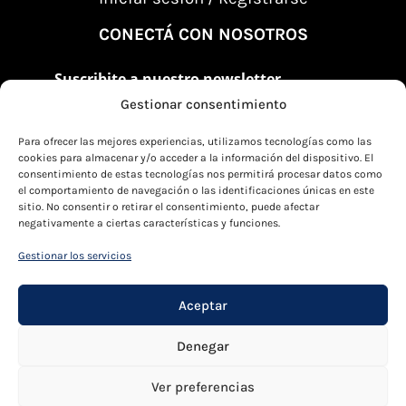
CONECTÁ CON NOSOTROS
Suscribite a nuestro newsletter
Gestionar consentimiento
Suscribite al Newsletter
Enviar
email
Para ofrecer las mejores experiencias, utilizamos tecnologías como las
cookies para almacenar y/o acceder a la información del dispositivo. El
consentimiento de estas tecnologías nos permitirá procesar datos como
el comportamiento de navegación o las identificaciones únicas en este
sitio. No consentir o retirar el consentimiento, puede afectar
negativamente a ciertas características y funciones.
Gestionar los servicios
©
2026 CHT Argentina Blog y Foro. Todos los
Aceptar
derechos reservados.
Denegar
Política de cookies
Términos y condiciones
Ver preferencias
Descargo de responsabilidad