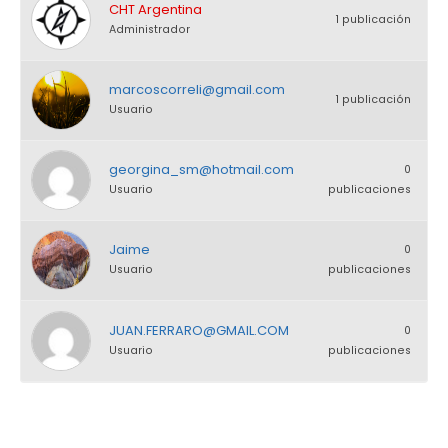
CHT Argentina
1 publicación
Administrador
marcoscorreli@gmail.com
1 publicación
Usuario
georgina_sm@hotmail.com
0
Usuario
publicaciones
Jaime
0
Usuario
publicaciones
JUAN.FERRARO@GMAIL.COM
0
Usuario
publicaciones