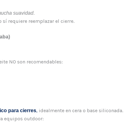
.
mucha suavidad
 sí requiere reemplazar el cierre.
raba)
ceite NO son recomendables:
,
idealmente en cera o base siliconada.
ico para cierres
a equipos outdoor: