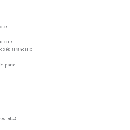
rones”
cierre
podés arrancarlo
o para:
os, etc.)