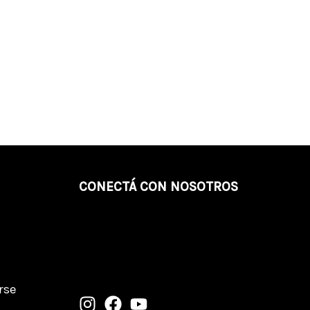
CONECTÁ CON NOSOTROS
Suscribite a nuestro newsletter
Suscribite al Newsletter
Enviar
email
arse