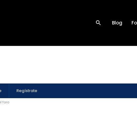
Buscar
Blog
Fo
e
Regístrate
l foro