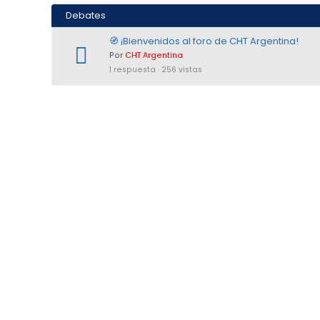
Debates
🧭 ¡Bienvenidos al foro de CHT Argentina!
Por
CHT Argentina
1 respuesta · 256 vistas