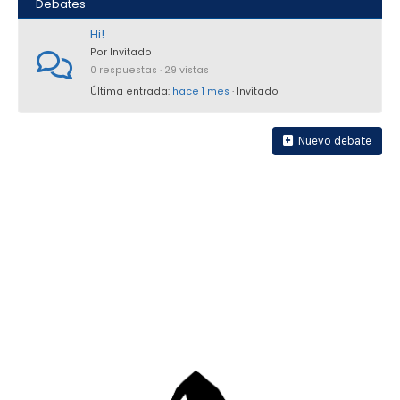
Debates
Hi!
Por Invitado
0 respuestas · 29 vistas
Última entrada:
hace 1 mes
· Invitado
Nuevo debate